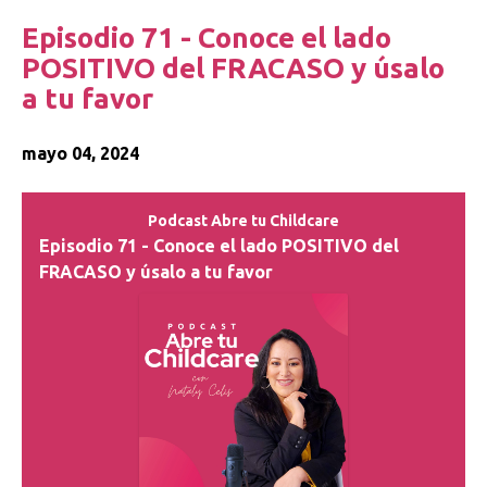
Episodio 71 - Conoce el lado
POSITIVO del FRACASO y úsalo
a tu favor
mayo 04, 2024