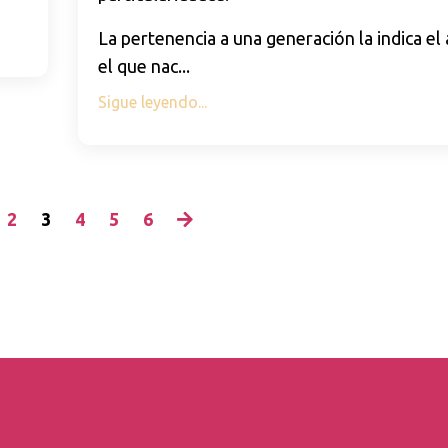
La pertenencia a una generación la indica el
el que nac
...
Sigue leyendo...
2
3
4
5
6