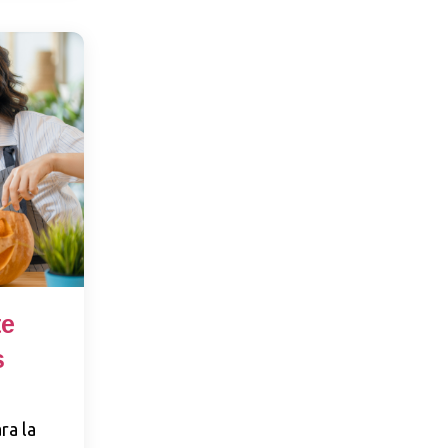
te
s
ra la