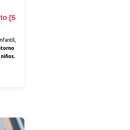
to [5
fantil,
ntorno
 niños
.