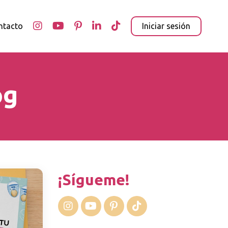
ntacto
Iniciar sesión
og
¡Sígueme!