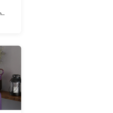
n
...