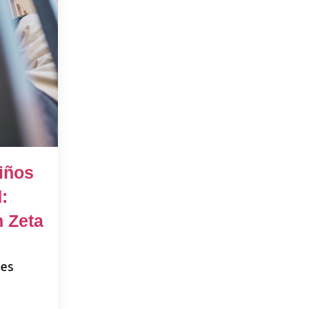
iños
:
n Zeta
nes