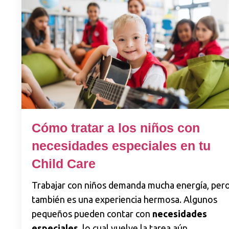
Cómo tratar a los niños con
necesidades especiales en tu
Child Care
Trabajar con niños demanda mucha energía, per
también es una experiencia hermosa. Algunos
pequeños pueden contar con
necesidades
especiales
, lo cual vuelve la tarea aún
...