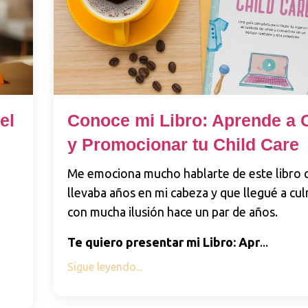
Conoce mi Libro: Aprende a 
el
y Promocionar tu Child Care
Me emociona mucho hablarte de este libro 
llevaba años en mi cabeza y que llegué a cu
a
con mucha ilusión hace un par de años.
Te quiero presentar mi Libro: Apr
...
Sigue leyendo...